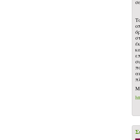
σ
Τ
ο
ό
σ
έ
κ
ε
σ
π
α
πλ
Μ
h
Σ