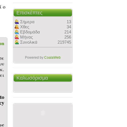
ί ο
Επισκέπτες
Σήμερα
13
Χθες
34
Εβδομάδα
214
Μήνας
256
Συνολικά
219745
on
σε
Powered by
CoalaWeb
ων
κ.
ει
Καλωσόρισμα
to
cy
ου