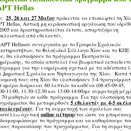
PT Hellas
25, 26 και 27 Μαΐου
ις
πρόκειται να επισκεφτεί τη Χί
PT Hellas, Αστική μη κερδοσκοπική οργάνωση που ιδρύθ
2005 και δραστηριοποιείται έκτοτε, απαρτιζόμενη
οκλειστικά από εθελοντές.
SAPT Hellasσε συνεργασία με το Γραφείο Σχολικών
αστηριοτήτων, το Φιλοζωϊκό Σύλλογο Χίου και το ΚΠΕ
ου, θα υλοποιήσουν το πρόγραμμα
Εκστρατεία
ημέρωσης
, το οποίο αποτελεί ένα βιωματικό εκπαιδευτ
όγραμμα για την ενημέρωση σχετικά με τα αδέσποτα 
α Δημοτικά Σχολεία και Νηπιαγωγεία της Χίου. Κατά 
ραμονή τους στη Χίου θα υλοποιήσουν 3-4 προγράμμα
 ημέρα διάρκειας 60 λεπτών το καθένα (08:45-09:45,
00-11:00, 11:30-12:30 και 13:00-14:00)με συμμετοχή μέχρ
ι 70 μαθητών σε κάθε πρόγραμμα. Για την υλοποίηση τ
5 εθελοντές με 4-5 σκύλ
ογράμματος θα μεταφερθούν
παιδευμένους
. Για τη συμμετοχή των σχολείων σας
online
αίτηση
οστέλλω σχετική
έτσι ώστε να μπορέσου
 διαμορφώσουμε το πρόγραμμα και να καθορίσουμε το
ρους παρουσίασης του προγράμματος. Για τη συμμετο