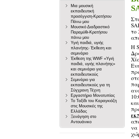
Μια μουσική
SA
εκπαιδευτική
προσέγγιση-Κρατήσου
Στ
Πάνω μου
SA
Μουσικό Διαδραστικό
το 
Παραμύθι-Κρατήσου
απ
πάνω μου
Υγιή παιδιά, υγιής
Η 
πλανήτης- Έκθεση και
Δρ
σεμινάριο
Χί
Έκθεση της WWF «Υγιή
παιδιά, υγιής πλανήτης»
Εν
και σεμινάριο για
πρ
εκπαιδευτικούς
στ
Σεμινάριο για
πα
εκπαιδευτικούς για τη
ανά
Σύγχρονη Τέχνη
10:
Εργαστήριο Μονοτυπίας
Το Ταξίδι του Καραγκιόζη
κα
στις Μουσικές της
πρ
Ελλάδας
εκ
Ξενάγηση στο
απ
Αντουάνικο
να
χώ