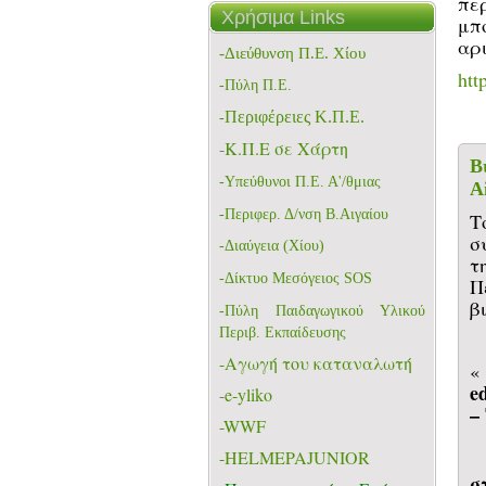
πε
Χρήσιμα Links
μπ
αρι
-Διεύθυνση Π.Ε. Χίου
htt
-Πύλη Π.Ε.
Περιφέρειες Κ.Π.Ε.
-
-
K.Π.Ε σε Χάρτη
Β
-
Υπεύθυνοι Π.Ε. Α'/θμιας
A
-Περιφερ. Δ/νση Β.Αιγαίου
T
σ
-Διαύγεια (Χίου)
τ
-Δίκτυο Μεσόγειος SOS
Π
β
-
Πύλη Παιδαγωγικού Υλικού
Περιβ. Εκπαίδευσης
-Aγωγή του καταναλωτή
e
-
e-yliko
–
-WWF
-HELMEPAJUNIOR
σ