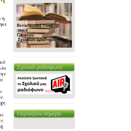
ο η
ηκε
ικό
ζώα
Σχολικό ραδιόφωνο
την
τα
ι
ου
ους
με
Γιορτάζουν σήμερα
υς
χή