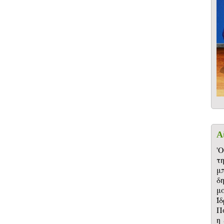
Α
'
τ
μ
δ
μ
Ί
Π
η