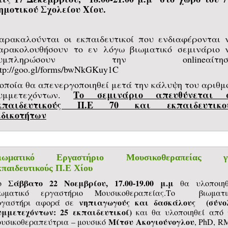
ημοτικού Σχολείου Χίου.
αρακαλούνται οι εκπαιδευτικοί που ενδιαφέρονται 
αρακολουθήσουν το εν λόγω βιωματικό σεμινάριο 
συμπληρώσουν την onlineαίτηση
ttp://goo.gl/forms/bwNkGKuy1C
 οποία θα απενεργοποιηθεί μετά την κάλυψη του αριθμ
Το σεμινάριο απευθύνεται 
υμμετεχόντων.
κπαιδευτικούς Π.Ε 70 και εκπαιδευτικο
ιδικοτήτων
ιωματικό Εργαστήριο Μουσικοθεραπείας γ
κπαιδευτικούς Π.Ε Χίου
Σάββατο 22 Νοεμβρίου, 17.00-19.00 μ.μ
Το
θα υλοποιηθ
ιωματικό εργαστήριο Μουσικοθεραπείας.Το βιωματι
νηπιαγωγούς και δασκάλους (σύνο
ργαστήρι αφορά σε
υμμετεχόντων: 25 εκπαιδευτικοί)
και θα υλοποιηθεί από 
Μίτσυ Ακογιούνογλου
ουσικοθεραπεύτρια – μουσικό
, PhD, R