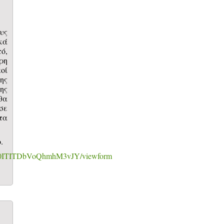
υς
κά
ό,
ρη
οί
ης
ης
θα
σε
τα
.
T0ITITDbVoQhmhM3vJY/viewform