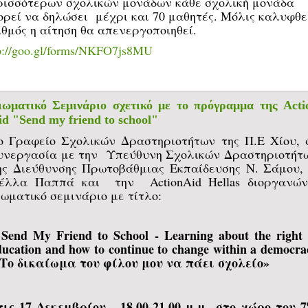
ρισσότερων σχολικών μονάδων κάθε σχολική μονάδα
ορεί να δηλώσει μέχρι και 70 μαθητές. Μόλις καλυφθε
θμός η αίτηση θα απενεργοποιηθεί.
p://goo.gl/forms/NKFO7js8MU
ιωματικό Σεμινάριο σχετικό με το πρόγραμμα της Acti
id "Send my friend to school"
ο Γραφείο Σχολικών Δραστηριοτήτων της Π.Ε Χίου, 
υνεργασία με την Υπεύθυνη Σχολικών Δραστηριοτήτ
ης Διεύθυνσης Πρωτοβάθμιας Εκπαίδευσης Ν. Σάμου, 
έλλα Παππά και την ActionAid Hellas διοργανών
ιωματικό σεμινάριο με τίτλο:
Send My Friend to School
- Learning about the right 
«
ducation and how to continue to change within a democra
Το δικαίωμα του φίλου μου να πάει σχολείο
»
τις 17 Δεκεμβρίου, 18.00-21.00 μ.μ στο χώρο του 7