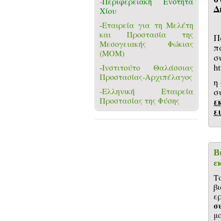
-
Περιφερειακή Ενότητα
Δ
Χίου
-
Εταιρεία για τη Μελέτη
και Προστασία της
Π
Μεσογειακής Φώκιας
π
(ΜΟΜ)
h
-
Ινστιτούτο Θαλάσσιας
Προστασίας-Αρχιπέλαγος
η
-Ελληνική Εταιρεία
σ
Προστασίας της Φύσης
ε
ε
Β
ε
β
ε
σ
μ