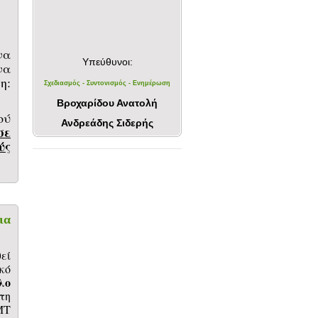
να
Υπεύθυνοι:
να
:
Σχεδιασμός - Συντονισμός - Ενημέρωση
Βροχαρίδου Ανατολή
ού
Ανδρεάδης Σιδερής
σε
ύς
ια
εί
κό
λο
τη
MT