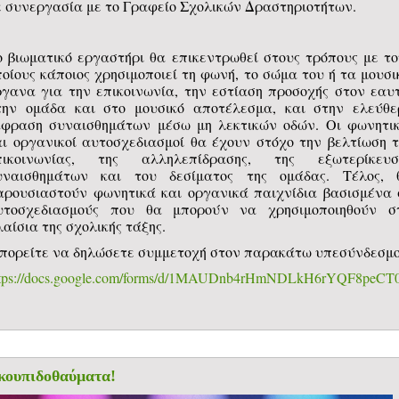
ε συνεργασία με το Γραφείο Σχολικών Δραστηριοτήτων.
ο βιωματικό εργαστήρι θα επικεντρωθεί στους τρόπους με το
ποίους κάποιος χρησιμοποιεί τη φωνή, το σώμα του ή τα μουσι
ργανα για την επικοινωνία, την εστίαση προσοχής στον εαυτ
την ομάδα και στο μουσικό αποτέλεσμα, και στην ελεύθε
κφραση συναισθημάτων μέσω μη λεκτικών οδών. Οι φωνητικ
αι οργανικοί αυτοσχεδιασμοί θα έχουν στόχο την βελτίωση τ
πικοινωνίας, της αλληλεπίδρασης, της εξωτερίκευσ
υναισθημάτων και του δεσίματος της ομάδας. Τέλος, 
αρουσιαστούν φωνητικά και οργανικά παιχνίδια βασισμένα 
υτοσχεδιασμούς που θα μπορούν να χρησιμοποιηθούν σ
αίσια της σχολικής τάξης.
πορείτε να δηλώσετε συμμετοχή στον παρακάτω υπεσύνδεσμο
ttps://docs.google.com/forms/d/1MAUDnb4rHmNDLkH6rYQF8peC
κουπιδοθαύματα!