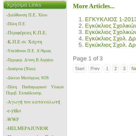
Χρήσιμα Links
More Articles...
-Διεύθυνση Π.Ε. Χίου
ΕΓΚΥΚΛΙΟΣ 1-201
-Πύλη Π.Ε.
Εγκύκλιος Σχολικώ
Εγκύκλιος Σχολικώ
Περιφέρειες Κ.Π.Ε.
-
Εγκύκλιος Σχολ. Δρ
-
K.Π.Ε σε Χάρτη
Εγκύκλιος Σχολ. Δρ
-
Υπεύθυνοι Π.Ε. Α'/θμιας
Page 1 of 3
-Περιφερ. Δ/νση Β.Αιγαίου
Start
Prev
1
2
3
N
-Διαύγεια (Χίου)
-Δίκτυο Μεσόγειος SOS
-
Πύλη Παιδαγωγικού Υλικού
Περιβ. Εκπαίδευσης
-Aγωγή του καταναλωτή
-
e-yliko
-WWF
-HELMEPAJUNIOR