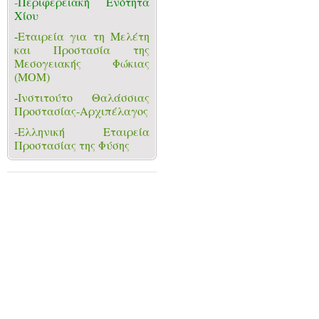
-
Περιφερειακή Ενότητα
Χίου
-
Εταιρεία για τη Μελέτη
και Προστασία της
Μεσογειακής Φώκιας
(ΜΟΜ)
-
Ινστιτούτο Θαλάσσιας
Προστασίας-Αρχιπέλαγος
-Ελληνική Εταιρεία
Προστασίας της Φύσης