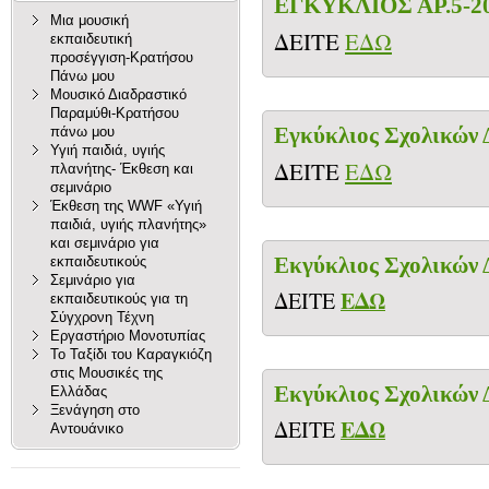
ΕΓΚΥΚΛΙΟΣ ΑΡ.5-2
Μια μουσική
ΔΕΙΤΕ
ΕΔΩ
εκπαιδευτική
προσέγγιση-Κρατήσου
Πάνω μου
Μουσικό Διαδραστικό
Παραμύθι-Κρατήσου
Eγκύκλιος Σχολικών 
πάνω μου
Υγιή παιδιά, υγιής
ΔΕΙΤΕ
ΕΔΩ
πλανήτης- Έκθεση και
σεμινάριο
Έκθεση της WWF «Υγιή
παιδιά, υγιής πλανήτης»
και σεμινάριο για
Eκγύκλιος Σχολικών 
εκπαιδευτικούς
Σεμινάριο για
ΕΔΩ
ΔΕΙΤΕ
εκπαιδευτικούς για τη
Σύγχρονη Τέχνη
Εργαστήριο Μονοτυπίας
Το Ταξίδι του Καραγκιόζη
στις Μουσικές της
Eκγύκλιος Σχολικών 
Ελλάδας
Ξενάγηση στο
ΕΔΩ
ΔΕΙΤΕ
Αντουάνικο