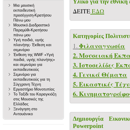
Υλικό για την εθνική
Μια μουσική
ΔΕΙΤΕ
ΕΔΩ
εκπαιδευτική
προσέγγιση-Κρατήσου
Πάνω μου
Μουσικό Διαδραστικό
Παραμύθι-Κρατήσου
Κατηγορίες Πολιτισ
πάνω μου
Υγιή παιδιά, υγιής
Φιλαναγνωσία
1.
πλανήτης- Έκθεση και
σεμινάριο
2. Μουσειακή Εκπ
Έκθεση της WWF «Υγιή
παιδιά, υγιής πλανήτης»
3. Ιστοσελίδες Εκ
και σεμινάριο για
εκπαιδευτικούς
4. Γενικά Θέματα
Σεμινάριο για
εκπαιδευτικούς για τη
5. Εικαστικές Τέχν
Σύγχρονη Τέχνη
Εργαστήριο Μονοτυπίας
6. Κινηματογράφο
Το Ταξίδι του Καραγκιόζη
στις Μουσικές της
Ελλάδας
Ξενάγηση στο
Αντουάνικο
Δημιουργία Εικον
Powerpoint