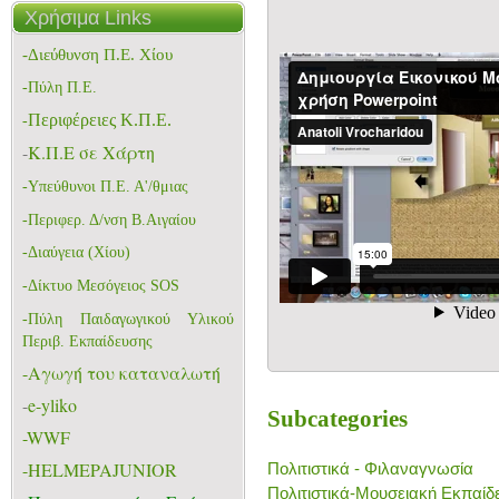
Χρήσιμα Links
-Διεύθυνση Π.Ε. Χίου
-Πύλη Π.Ε.
Περιφέρειες Κ.Π.Ε.
-
-
K.Π.Ε σε Χάρτη
-
Υπεύθυνοι Π.Ε. Α'/θμιας
-Περιφερ. Δ/νση Β.Αιγαίου
-Διαύγεια (Χίου)
-Δίκτυο Μεσόγειος SOS
-
Πύλη Παιδαγωγικού Υλικού
Περιβ. Εκπαίδευσης
-Aγωγή του καταναλωτή
-
e-yliko
Subcategories
-WWF
-HELMEPAJUNIOR
Πολιτιστικά - Φιλαναγνωσία
Πολιτιστικά-Μουσειακή Εκπαίδ