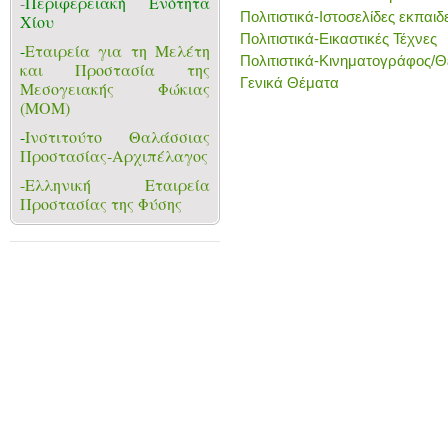
-
Περιφερειακή Ενότητα
Πολιτιστικά-Ιστοσελίδες εκπαιδ
Χίου
Πολιτιστικά-Εικαστικές Τέχνες
-
Εταιρεία για τη Μελέτη
Πολιτιστικά-Κινηματογράφος/
και Προστασία της
Γενικά Θέματα
Μεσογειακής Φώκιας
(ΜΟΜ)
-
Ινστιτούτο Θαλάσσιας
Προστασίας-Αρχιπέλαγος
-Ελληνική Εταιρεία
Προστασίας της Φύσης