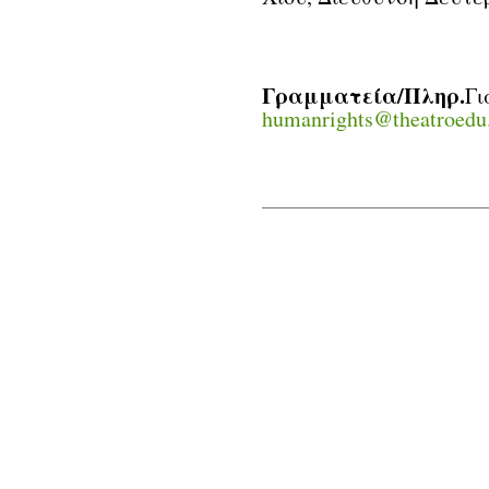
Γραμματεία/Πληρ.
Γ
humanrights@theatroedu