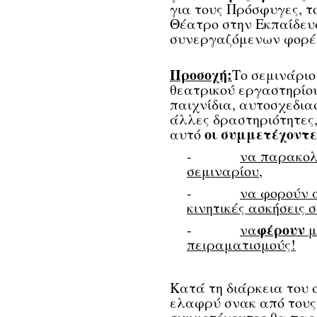
για τους Πρόσφυγες, τ
Θέατρο στην Εκπαίδευ
συνεργαζόμενων φορέ
Προσοχή:
Το σεμινάριο
θεατρικού εργαστηρίο
παιχνίδια, αυτοσχεδια
άλλες δραστηριότητες,
οι συμμετέχοντε
αυτό
-
να παρακολ
σεμιναρίου
,
-
να φορούν 
κινητικές ασκήσεις 
φέρουν
-
να
μ
πειραματισμούς!
Κατά τη διάρκεια του 
ελαφρύ σνακ από τους 