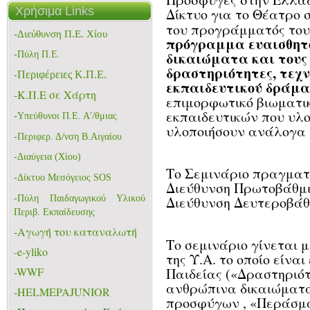
Χρήσιμα Links
Δίκτυο για το Θέατρο 
του προγράμματός του
-Διεύθυνση Π.Ε. Χίου
πρόγραμμα ευαισθητ
δικαιώματα και τους
-Πύλη Π.Ε.
δραστηριότητες, τεχν
Περιφέρειες Κ.Π.Ε.
-
εκπαιδευτικού δράμα
-
K.Π.Ε σε Χάρτη
επιμορφωτικό βιωματικ
εκπαιδευτικών που υλο
-
Υπεύθυνοι Π.Ε. Α'/θμιας
υλοποιήσουν ανάλογα
-Περιφερ. Δ/νση Β.Αιγαίου
-Διαύγεια (Χίου)
Το Σεμινάριο πραγματο
-Δίκτυο Μεσόγειος SOS
Διεύθυνση Πρωτοβάθμι
Διεύθυνση Δευτεροβάθ
-
Πύλη Παιδαγωγικού Υλικού
Περιβ. Εκπαίδευσης
-Aγωγή του καταναλωτή
Το σεμινάριο γίνεται μ
-
e-yliko
της Υ.Α. το οποίο είνα
Παιδείας (
«Δραστηριότ
-WWF
ανθρώπινα δικαιώματα
-HELMEPAJUNIOR
προσφύγων
, «
Περάσμ