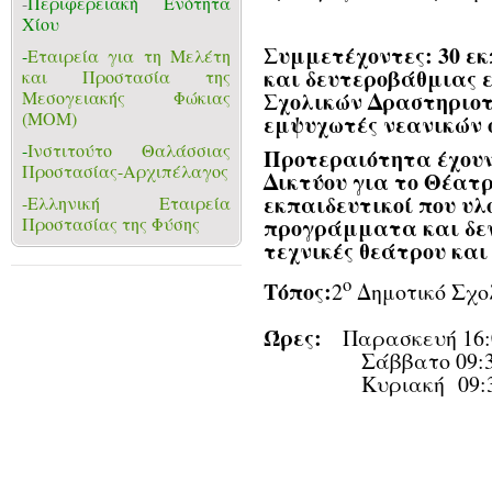
-
Περιφερειακή Ενότητα
Χίου
Συμμετέχοντες:
30 ε
-
Εταιρεία για τη Μελέτη
και δευτεροβάθμιας ε
και Προστασία της
Σχολικών Δραστηριοτ
Μεσογειακής Φώκιας
(ΜΟΜ)
εμψυχωτές νεανικών 
-
Ινστιτούτο Θαλάσσιας
Προτεραιότητα έχουν
Προστασίας-Αρχιπέλαγος
Δικτύου για το Θέατρ
εκπαιδευτικοί που υ
-Ελληνική Εταιρεία
προγράμματα και δεν
Προστασίας της Φύσης
τεχνικές θεάτρου και
ο
Τόπος:
2
Δημοτικό Σχο
Ώρες:
Παρασκευή 16:00
Σάββατο 09:30 –
Κυριακή 09:30 –