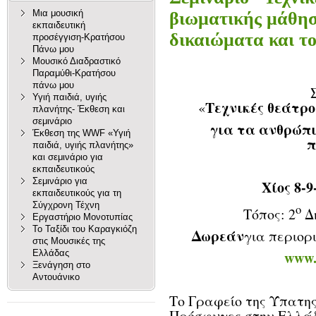
Μια μουσική
βιωματικής μάθησ
εκπαιδευτική
δικαιώματα και τ
προσέγγιση-Κρατήσου
Πάνω μου
Μουσικό Διαδραστικό
Παραμύθι-Κρατήσου
πάνω μου
Υγιή παιδιά, υγιής
Τεχνικές θεάτρο
«
πλανήτης- Έκθεση και
σεμινάριο
για τα ανθρώπι
Έκθεση της WWF «Υγιή
π
παιδιά, υγιής πλανήτης»
και σεμινάριο για
εκπαιδευτικούς
Σεμινάριο για
Χίος 8-9
εκπαιδευτικούς για τη
Σύγχρονη Τέχνη
ο
Τόπος: 2
Δη
Εργαστήριο Μονοτυπίας
Το Ταξίδι του Καραγκιόζη
Δωρεάν
για περιορ
στις Μουσικές της
www.
Ελλάδας
Ξενάγηση στο
Αντουάνικο
Το Γραφείο της Ύπατης
Πρόσφυγες στην Ελλάδ