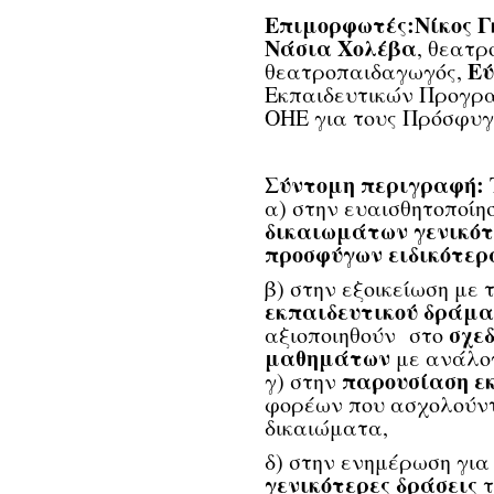
Επιμορφωτές:
Νίκος 
Νάσια Χολέβα
, θεατ
Εύ
θεατροπαιδαγωγός,
Εκπαιδευτικών Προγρ
ΟΗΕ για τους Πρόσφυγ
Σύντομη περιγραφή:
α) στην ευαισθητοποίη
δικαιωμάτων γενικότ
προσφύγων ειδικότερ
β) στην εξοικείωση με 
εκπαιδευτικού δράμα
σχε
αξιοποιηθούν στο
μαθημάτων
με ανάλογ
παρουσίαση εκ
γ) στην
φορέων που ασχολούντ
δικαιώματα,
δ) στην ενημέρωση για
γενικότερες δράσεις
τ