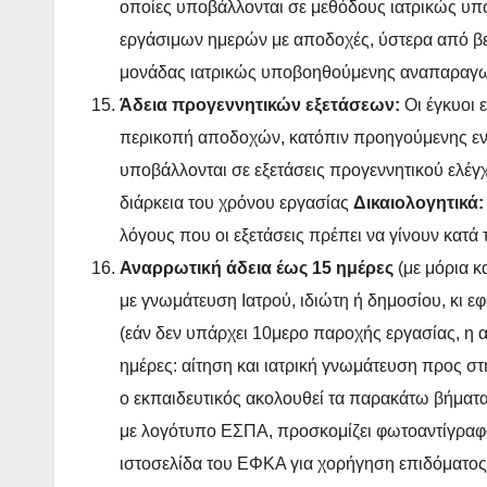
οποίες υποβάλλονται σε μεθόδους ιατρικώς υπ
εργάσιμων ημερών με αποδοχές, ύστερα από βε
μονάδας ιατρικώς υποβοηθούμενης αναπαραγω
Άδεια προγεννητικών εξετάσεων:
Οι έγκυοι 
περικοπή αποδοχών, κατόπιν προηγούμενης εν
υποβάλλονται σε εξετάσεις προγεννητικού ελέγχο
διάρκεια του χρόνου εργασίας
Δικαιολογητικά
λόγους που οι εξετάσεις πρέπει να γίνουν κατά 
Αναρρωτική άδεια έως 15 ημέρες
(με μόρια κ
με γνωμάτευση Ιατρού, ιδιώτη ή δημοσίου, κι
(εάν δεν υπάρχει 10μερο παροχής εργασίας, η 
ημέρες: αίτηση και ιατρική γνωμάτευση προς σ
ο εκπαιδευτικός ακολουθεί τα παρακάτω βήματα
με λογότυπο ΕΣΠΑ, προσκομίζει φωτοαντίγραφο 
ιστοσελίδα του ΕΦΚΑ για χορήγηση επιδόματος α