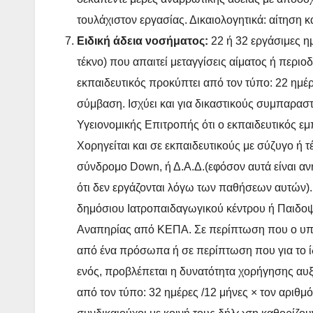
τουλάχιστον εργασίας. Δικαιολογητικά: αίτηση 
Ειδική άδεια νοσήματος:
22 ή 32 εργάσιμες ημ
τέκνο) που απαιτεί μεταγγίσεις αίματος ή περιο
εκπαιδευτικός προκύπτει από τον τύπο: 22 ημέρ
σύμβαση. Ισχύει και για δικαστικούς συμπαραστ
Υγειονομικής Επιτροπής ότι ο εκπαιδευτικός εμπ
Χορηγείται και σε εκπαιδευτικούς με σύζυγο ή 
σύνδρομο Down, ή Δ.Α.Δ.(εφόσον αυτά είναι αν
ότι δεν εργάζονται λόγω των παθήσεων αυτών). 
δημόσιου Ιατροπαιδαγωγικού κέντρου ή Παιδοψ
Αναπηρίας από ΚΕΠΑ. Σε περίπτωση που ο υπάλ
από ένα πρόσωπα ή σε περίπτωση που για το ί
ενός, προβλέπεται η δυνατότητα χορήγησης αυ
από τον τύπο: 32 ημέρες /12 μήνες × τον αριθμ