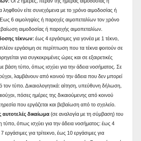
λίων:
Οι 2 ημέρες, πέραν της ημέρας αιμοδοσίας ή
 ληφθούν είτε συνεχόμενα με το χρόνο αιμοδοσίας ή
 Έως 6 αιμοληψίες ή παροχές αιμοπεταλίων τον χρόνο
 βεβαίωση αιμοδοσίας ή παροχής αιμοπεταλίων.
ίδοσης τέκνων:
έως 4 εργάσιμες για γονέα με 1 τέκνο,
πιπλέον εργάσιμη σε περίπτωση που τα τέκνα φοιτούν σε
ρηγείται για συγκεκριμένες ώρες και σε εξαιρετικές
ε βάση τύπο, όπως ισχύει για την άδεια νοσήματος. Σε
ιούχοι, λαμβάνουν από κοινού την άδεια που δεν μπορεί
ό τον τύπο. Δικαιολογητικά: αίτηση, υπεύθυνη δήλωση,
αιούχοι, πόσες ημέρες της δικαιούμενης από κοινού
πηρεσία που εργάζεται και βεβαίωση από το σχολείο.
ως αυτοτελές δικαίωμα
(σε αναλογία με τη σύμβαση) του
 τύπο, όπως ισχύει για την άδεια νοσήματος: έως 4
 7 εργάσιμες για τρίτεκνο, έως 10 εργάσιμες για