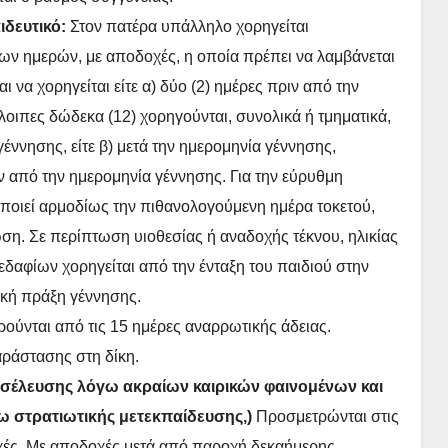
ιδευτικό:
Στον πατέρα υπάλληλο χορηγείται
ων ημερών, με αποδοχές, η οποία πρέπει να λαμβάνεται
ι να χορηγείται είτε α) δύο (2) ημέρες πριν από την
λοιπες δώδεκα (12) χορηγούνται, συνολικά ή τμηματικά,
έννησης, είτε β) μετά την ημερομηνία γέννησης,
ών από την ημερομηνία γέννησης. Για την εύρυθμη
ποιεί αρμοδίως την πιθανολογούμενη ημέρα τοκετού,
ση. Σε περίπτωση υιοθεσίας ή αναδοχής τέκνου, ηλικίας
εδαφίων χορηγείται από την ένταξη του παιδιού στην
χική πράξη γέννησης.
ιρούνται από τις 15 ημέρες αναρρωτικής άδειας.
αράστασης στη δίκη.
οσέλευσης λόγω ακραίων καιρικών φαινομένων και
ω στρατιωτικής μετεκπαίδευσης,)
Προσμετρώνται στις
χές. Με αποδοχές μετά από παροχή δεκαήμερης