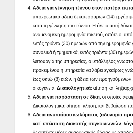
Άδεια για γέννηση τέκνου στον πατέρα εκπα
υποχρεωτικά άδεια δεκατεσσάρων (14) εργάσιμ
κατά τη γέννηση του τέκνου. Η άδεια αυτή δύνατα
αναμενόμενη ημερομηνία τοκετού, οπότε οι υπό
εντός τριάντα (30) ημερών από την ημερομηνία γ
συνολικά ή τμηματικά, εντός τριάντα (30) ημερ
λειτουργία της υπηρεσίας, ο υπάλληλος γνωστο
προκειμένου η υπηρεσία να λάβει εγκαίρως γνώ
έως οκτώ (8) ετών, η άδεια των προηγούμενων 
οικογένεια.
Δικαιολογητικά
: αίτηση και ληξιαρ
Άδεια για παράσταση σε δίκη
, οι οποίες αφα
Δικαιολογητικά: αίτηση, κλήση, και βεβαίωση π
Άδεια ανυπαίτιου κωλύματος (αδυναμία πρ
κατ΄ επέκταση διακοπής συγκοινωνιών, λόγ
δεκαπέντε μέρες αναρρωτικής άδειας με αποδο