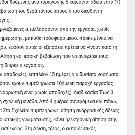
οβοηθούμενης αναπαραγωγής δικαιούνται άδεια επτά (7)
βαίωση του θεράποντος ιατρού ή του διευθυντή
γής .
εργαζόμενες απαλλάσσονται από την εργασία, χωρίς
ημέρωσης, με κάθε πρόσφορο μέσο, προκειμένου να
υ, εφόσον αυτές οι εξετάσεις πρέπει να γίνουν κατά τη
:
Αίτηση και ιατρική βεβαίωση που να αναφέρει τους
τη διάρκεια εργασίας.
αι αποδοχές), επιπλέον 15 ημέρες για δυσίατα νοσήματα,
 εφόσον έχουν συμπληρώσει 10ήμερη παροχή εργασίας
αναρρωτική είναι χωρίς αποδοχές). Διαδικασία: Έως 3
τη σχολική μονάδα. Από 4 ημέρες συνεχόμενα και πάνω,
: Στο Σχολείο: συμπληρώνει αίτηση αναρρωτικής άδειας
ιατρικής γνωμάτευσης, κάνει ηλεκτρονική αίτηση στην
σθενείας. Στη Δ/νση, τέλος, ο εκπαιδευτικός