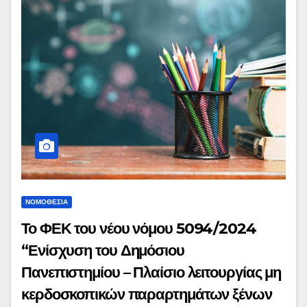
Διαφορών – Απεργιακή Διαφορά) και δ)
της υπ’ αρ. 195/2024 απόφασης του
Μονομελούς Πρωτοδικείου Αθηνών
(Ειδική Διαδικασία Περιουσιακών
Διαφορών – Εργατικά)»
ΝΟΜΟΘΕΣΊΑ
Το ΦΕΚ του νέου νόμου 5094/2024
“Ενίσχυση του Δημόσιου
Πανεπιστημίου – Πλαίσιο λειτουργίας μη
κερδοσκοπικών παραρτημάτων ξένων