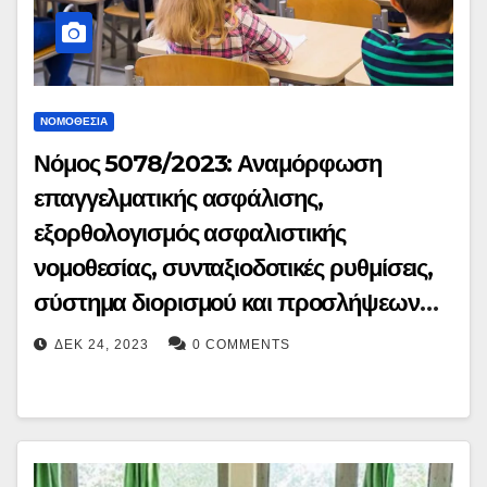
ΝΟΜΟΘΕΣΊΑ
Νόμος 5078/2023: Αναμόρφωση
επαγγελματικής ασφάλισης,
εξορθολογισμός ασφαλιστικής
νομοθεσίας, συνταξιοδοτικές ρυθμίσεις,
σύστημα διορισμού και προσλήψεων
των εκπαιδευτικών της Δημόσιας
ΔΕΚ 24, 2023
0 COMMENTS
Υπηρεσίας Απασχόλησης και λοιπές
διατάξεις