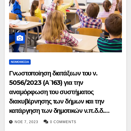
ΝΟΜΟΘΕΣΊΑ
Γνωστοποίηση διατάξεων του ν.
5056/2023 (Α΄163) για την
αναμόρφωση του συστήματος
διακυβέρνησης των δήμων και την
κατάργηση των δημοτικών ν.π.δ.δ.
Άρθρα 27-30 – Κατάργηση δημοτικών
ΝΟΈ 7, 2023
0 COMMENTS
νομικών προσώπων δημοσίου δικαίου,