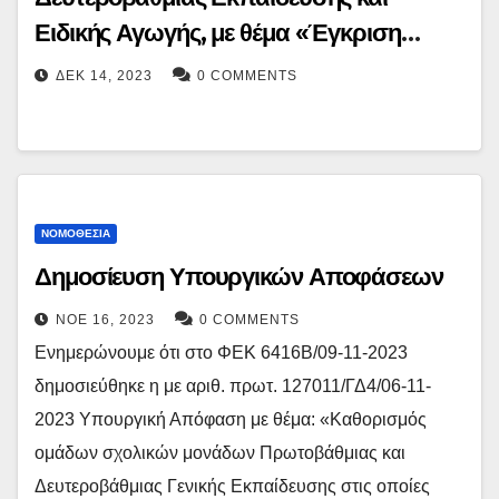
Ειδικής Αγωγής, με θέμα «Έγκριση
Αδειών Εισόδου Εκπροσώπων
ΔΕΚ 14, 2023
0 COMMENTS
αναγνωρισμένων Αθλητικών
Ομοσπονδιών και Φορέων στις σχολικές
μονάδες Πρωτοβάθμιας Εκπαίδευσης
(Π.Ε.) και Δευτεροβάθμιας Εκπαίδευσης
ΝΟΜΟΘΕΣΊΑ
(Δ.Ε.) για το σχολικό έτος 2023-2024
Δημοσίευση Υπουργικών Αποφάσεων
ΝΟΈ 16, 2023
0 COMMENTS
Eνημερώνουμε ότι στο ΦΕΚ 6416Β/09-11-2023
δημοσιεύθηκε η με αριθ. πρωτ. 127011/ΓΔ4/06-11-
2023 Υπουργική Απόφαση με θέμα: «Καθορισμός
ομάδων σχολικών μονάδων Πρωτοβάθμιας και
Δευτεροβάθμιας Γενικής Εκπαίδευσης στις οποίες