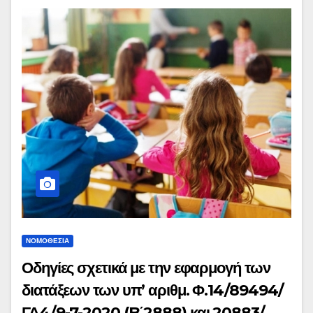
ΝΟΜΟΘΕΣΊΑ
Οδηγίες σχετικά με την εφαρμογή των
διατάξεων των υπ’ αριθμ. Φ.14/89494/
ΓΔ4/9-7-2020 (B΄2888) και 20883/