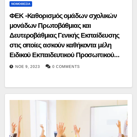
ΝΟΜΟΘΕΣΊΑ
ΦΕΚ -Καθορισμός ομάδων σχολικών
μονάδων Πρωτοβάθμιας και
Δευτεροβάθμιας Γενικής Εκπαίδευσης
στις οποίες ασκούν καθήκοντα μέλη
Ειδικού Εκπαιδευτικού Προσωπικού
(Ε.Ε.Π.) του κλάδου ΠΕ23-Ψυχολόγων
ΝΟΈ 9, 2023
0 COMMENTS
και του κλάδου ΠΕ30-Κοινωνικών
Λειτουργών, για το σχολικό έτος 2023-
2024