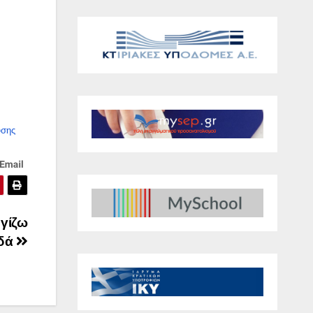
υσης
γίζω
αδά