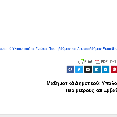
υτικού-Υλικού-από-τα-Σχολεία-Πρωτοβάθμιας-και-Δευτεροβάθμιας-Εκπαίδε
Mαθηματικά Δημοτικού: Υπολο
Περιμέτρους και Εμβ