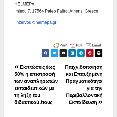
HELMEPA
Imittou 7, 17564 Paleo Faliro, Athens, Greece
|
nzervou@helmepa.gr
Πλοήγηση
Εκπτώσεις έως
Παιχνιδοποίηση
50% η επιστροφή
και Επαυξημένη
άρθρων
των αναπληρωτών
Πραγματικότητα
εκπαιδευτικών με
για την
τη λήξη του
Περιβαλλοντική
διδακτικού έτους
Εκπαίδευση