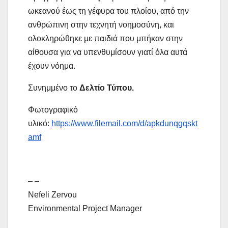
ωκεανού έως τη γέφυρα του πλοίου, από την
ανθρώπινη στην τεχνητή νοημοσύνη, και
ολοκληρώθηκε με παιδιά που μπήκαν στην
αίθουσα για να υπενθυμίσουν γιατί όλα αυτά
έχουν νόημα.
Συνημμένο το
Δελτίο Τύπου.
Φωτογραφικό
υλικό:
https://www.filemail.com/d/apkdunqgqskt
amf
– –
Nefeli Zervou
Environmental Project Manager