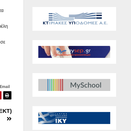
τα
φέλη
 σε
(ΕΚΤ)