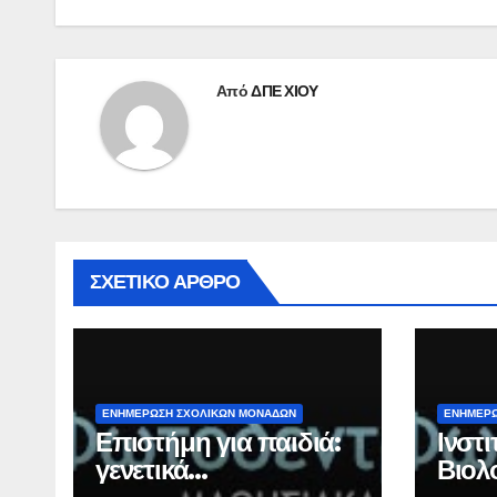
Από
ΔΠΕ ΧΙΟΥ
ΣΧΕΤΙΚΌ ΆΡΘΡΟ
ΕΝΗΜΕΡΩΣΗ ΣΧΟΛΙΚΩΝ ΜΟΝΑΔΩΝ
ΕΝΗΜΕΡΩ
Επιστήμη για παιδιά:
Ινστ
γενετικά
Βιολ