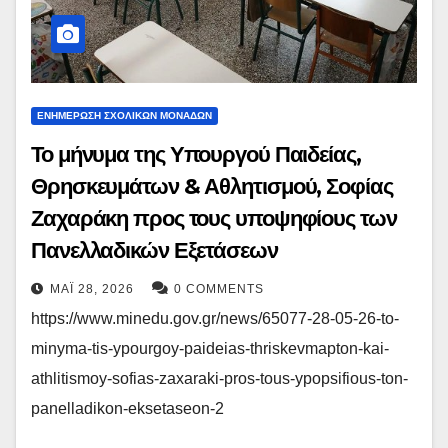
ΕΝΗΜΕΡΩΣΗ ΣΧΟΛΙΚΩΝ ΜΟΝΑΔΩΝ
Το μήνυμα της Υπουργού Παιδείας,
Θρησκευμάτων & Αθλητισμού, Σοφίας
Ζαχαράκη προς τους υποψηφίους των
Πανελλαδικών Εξετάσεων
ΜΆΙ 28, 2026
0 COMMENTS
https://www.minedu.gov.gr/news/65077-28-05-26-to-
minyma-tis-ypourgoy-paideias-thriskevmapton-kai-
athlitismoy-sofias-zaxaraki-pros-tous-ypopsifious-ton-
panelladikon-eksetaseon-2