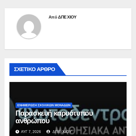
Από
ΔΠΕ ΧΙΟΥ
ΣΧΕΤΙΚΌ ΆΡΘΡΟ
ΕΝΗΜΕΡΩΣΗ ΣΧΟΛΙΚΩΝ ΜΟΝΑΔΩΝ
Παρασκευή καρυότυπου
ανθρώπου
ΑΥΓ 7, 2026
ΔΠΕ ΧΙΟΥ