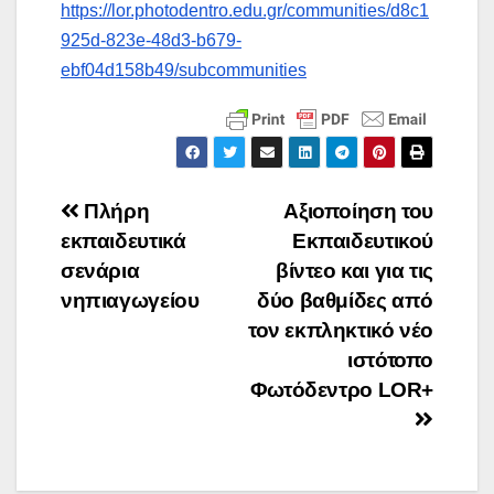
https://lor.photodentro.edu.gr/communities/d8c1
925d-823e-48d3-b679-
ebf04d158b49/subcommunities
Πλοήγηση
Πλήρη
Αξιοποίηση του
εκπαιδευτικά
Εκπαιδευτικού
άρθρων
σενάρια
βίντεο και για τις
νηπιαγωγείου
δύο βαθμίδες από
τον εκπληκτικό νέο
ιστότοπο
Φωτόδεντρο LOR+