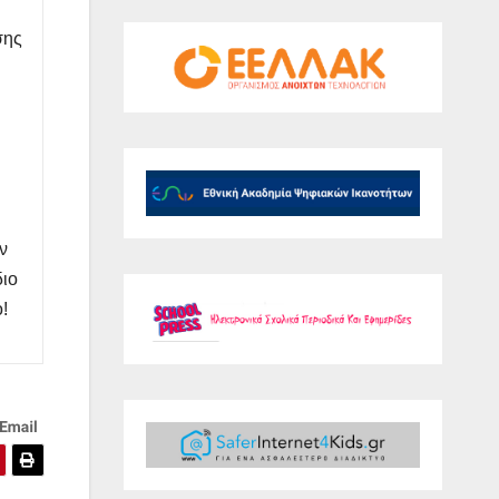
σης
ν
διο
!