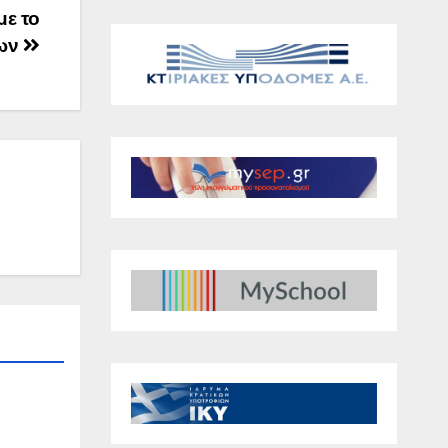
με το
λων