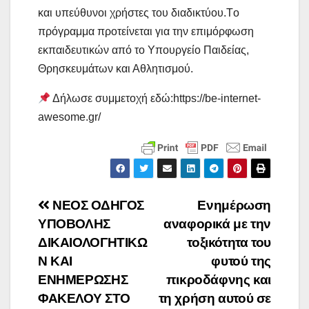
και υπεύθυνοι χρήστες του διαδικτύου.Τo
πρόγραμμα προτείνεται για την επιμόρφωση
εκπαιδευτικών από το Υπουργείο Παιδείας,
Θρησκευμάτων και Αθλητισμού.
Δήλωσε συμμετοχή εδώ:https://be-internet-
awesome.gr/
Πλοήγηση
NEOΣ ΟΔΗΓΟΣ
Ενημέρωση
ΥΠΟΒΟΛΗΣ
αναφορικά με την
άρθρων
ΔΙΚΑΙΟΛΟΓΗΤΙΚΩ
τοξικότητα του
Ν ΚΑΙ
φυτού της
ΕΝΗΜΕΡΩΣΗΣ
πικροδάφνης και
ΦΑΚΕΛΟΥ ΣΤΟ
τη χρήση αυτού σε