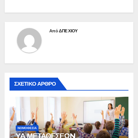
Από
ΔΠΕ ΧΙΟΥ
ΣΧΕΤΙΚΌ ΆΡΘΡΟ
ΝΟΜΟΘΕΣΊΑ
YA ΜΕΤΑΘΕΣΕΩN