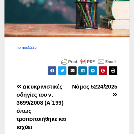
nomos5225
Πλοήγηση
Διευκρινιστικές
Νόμος 5224/2025
οδηγίες του ν.
άρθρων
3699/2008 (Α΄199)
όπως
τροποποιήθηκε και
ισχύει