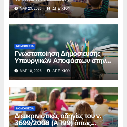
ΜΑΡ 23, 2026
ΔΠΕ ΧΙΟΥ
ΝΟΜΟΘΕΣΊΑ
Γνωστοποίηση Δημοσίευσης
Υπουργικών Αποφάσεων στην
Εφημερίδα της Κυβέρνησης
ΜΑΡ 10, 2026
ΔΠΕ ΧΙΟΥ
ΝΟΜΟΘΕΣΊΑ
Διευκρινιστικές οδηγίες του ν.
3699/2008 (Α΄199) όπως