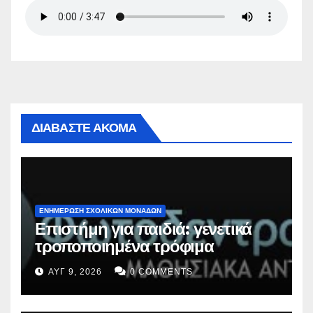
ΔΙΑΒΑΣΤΕ ΑΚΟΜΑ
ΕΝΗΜΕΡΩΣΗ ΣΧΟΛΙΚΩΝ ΜΟΝΑΔΩΝ
Επιστήμη για παιδιά: γενετικά
τροποποιημένα τρόφιμα
ΑΥΓ 9, 2026
0 COMMENTS