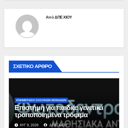
Από
ΔΠΕ ΧΙΟΥ
ΣΧΕΤΙΚΌ ΆΡΘΡΟ
ΕΝΗΜΕΡΩΣΗ ΣΧΟΛΙΚΩΝ ΜΟΝΑΔΩΝ
Επιστήμη για παιδιά: γενετικά
τροποποιημένα τρόφιμα
ΑΥΓ 9, 2026
ΔΠΕ ΧΙΟΥ