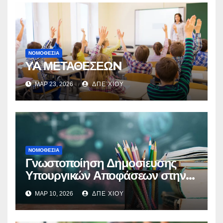
ΝΟΜΟΘΕΣΊΑ
YA ΜΕΤΑΘΕΣΕΩN
ΜΑΡ 23, 2026
ΔΠΕ ΧΙΟΥ
ΝΟΜΟΘΕΣΊΑ
Γνωστοποίηση Δημοσίευσης
Υπουργικών Αποφάσεων στην
Εφημερίδα της Κυβέρνησης
ΜΑΡ 10, 2026
ΔΠΕ ΧΙΟΥ