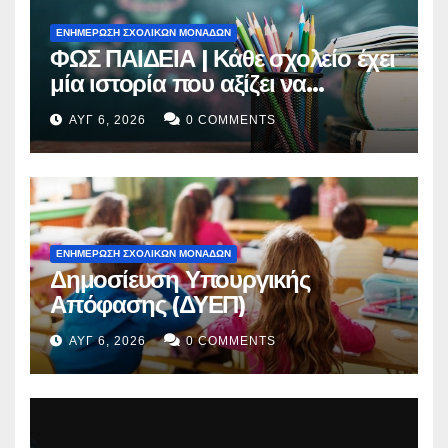
ΕΝΗΜΕΡΩΣΗ ΣΧΟΛΙΚΩΝ ΜΟΝΑΔΩΝ
ΦΩΣ ΠΑΙΔΕΙΑ | Κάθε σχολείο έχει
μία ιστορία που αξίζει να
ακουστεί
ΑΥΓ 6, 2026
0 COMMENTS
ΕΝΗΜΕΡΩΣΗ ΣΧΟΛΙΚΩΝ ΜΟΝΑΔΩΝ
Δημοσίευση Υπουργικής
Απόφασης (ΔΥΕΠ)
ΑΥΓ 6, 2026
0 COMMENTS